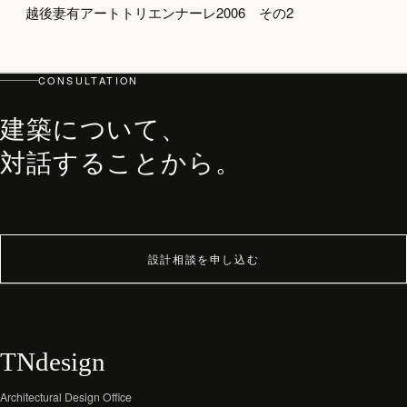
越後妻有アートトリエンナーレ2006 その2
top
PHILOSOPHY・PROCESS
ARCHITECT
CONSULTATION
WORKS
建築について、
JOURNAL
対話することから。
archive
設計相談を申し込む
TNdesign
Architectural Design Office