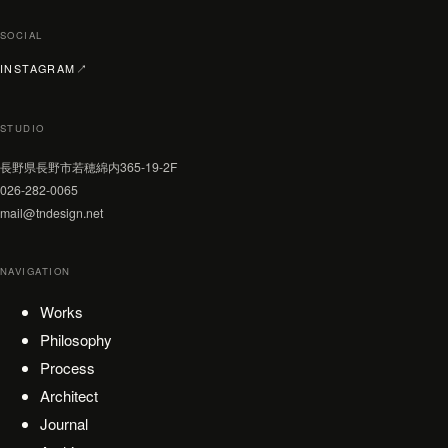
SOCIAL
（新しいタブで開く）
INSTAGRAM
↗
STUDIO
長野県長野市若穂綿内365-19-2F
026-282-0065
mail@tndesign.net
NAVIGATION
Works
Philosophy
Process
Architect
Journal