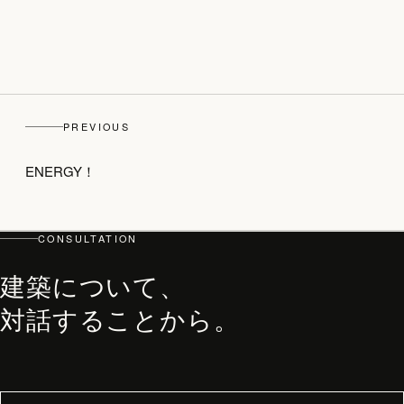
top
PREVIOUS
PHILOSOPHY・PROCESS
ARCHITECT
ENERGY！
WORKS
JOURNAL
CONSULTATION
archive
建築について、
対話することから。