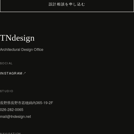
設計相談を申し込む
TNdesign
Architectural Design Office
SOCIAL
（新しいタブで開く）
INSTAGRAM
↗
STUDIO
長野県長野市若穂綿内365-19-2F
026-282-0065
mail@tndesign.net
NAVIGATION