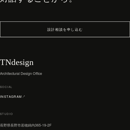
設計相談を申し込む
TNdesign
Architectural Design Office
SOCIAL
（新しいタブで開く）
INSTAGRAM
↗
STUDIO
長野県長野市若穂綿内365-19-2F