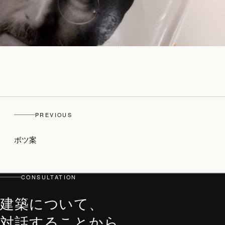
top
PHILOSOPHY・PROCESS
ARCHITECT
PREVIOUS
WORKS
ボツ案
JOURNAL
archive
CONSULTATION
建築について、
対話することから。