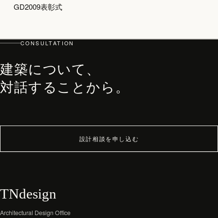
GD2009表彰式
top
PHILOSOPHY・PROCESS
ARCHITECT
CONSULTATION
WORKS
建築について、
JOURNAL
対話することから。
archive
設計相談を申し込む
TNdesign
Architectural Design Office