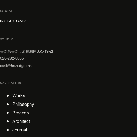
SOCIAL
（新しいタブで開く）
INSTAGRAM
↗
STUDIO
長野県長野市若穂綿内365-19-2F
026-282-0065
mail@tndesign.net
NAVIGATION
Works
Philosophy
Process
Architect
Journal