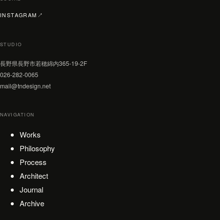
（新しいタブで開く）
INSTAGRAM
↗
STUDIO
長野県長野市若穂綿内365-19-2F
026-282-0065
mail@tndesign.net
NAVIGATION
Works
Philosophy
Process
Architect
Journal
Archive