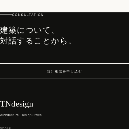
top
PHILOSOPHY・PROCESS
CONSULTATION
ARCHITECT
建築について、
WORKS
JOURNAL
対話することから。
archive
設計相談を申し込む
TNdesign
Architectural Design Office
SOCIAL