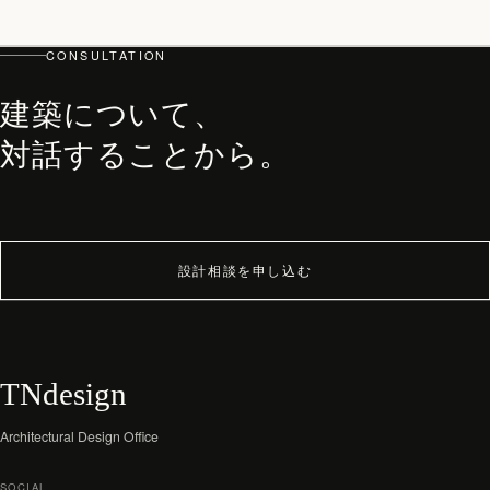
top
PHILOSOPHY・PROCESS
CONSULTATION
ARCHITECT
建築について、
WORKS
JOURNAL
対話することから。
archive
設計相談を申し込む
TNdesign
Architectural Design Office
SOCIAL