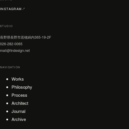
（新しいタブで開く）
INSTAGRAM
↗
STUDIO
長野県長野市若穂綿内365-19-2F
026-282-0065
mail@tndesign.net
NAVIGATION
Works
Philosophy
Process
Architect
Journal
Archive