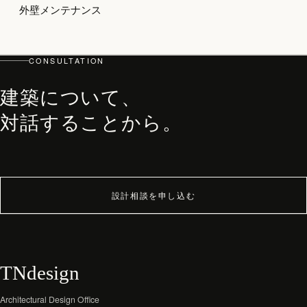
外壁メンテナンス
top
PHILOSOPHY・PROCESS
ARCHITECT
CONSULTATION
WORKS
建築について、
JOURNAL
対話することから。
archive
設計相談を申し込む
TNdesign
Architectural Design Office