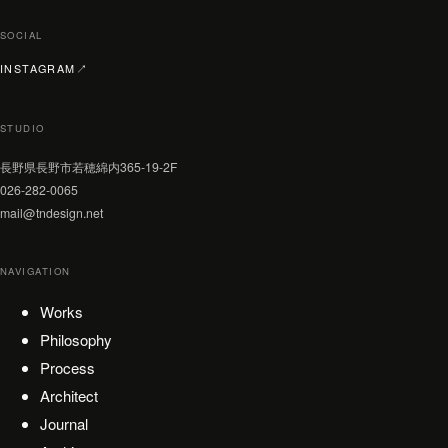
SOCIAL
（新しいタブで開く）
INSTAGRAM
↗
STUDIO
長野県長野市若穂綿内365-19-2F
026-282-0065
mail@tndesign.net
NAVIGATION
Works
Philosophy
Process
Architect
Journal