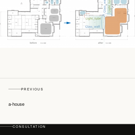
PREVIOUS
a-house
top
CONSULTATION
PHILOSOPHY・PROCESS