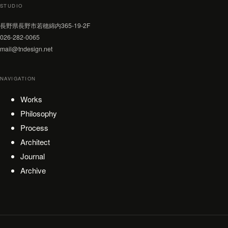
STUDIO
長野県長野市若穂綿内365-19-2F
026-282-0065
mail@tndesign.net
NAVIGATION
Works
Philosophy
Process
Architect
Journal
Archive