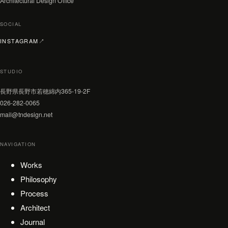
Architectural Design Office
SOCIAL
（新しいタブで開く）
INSTAGRAM
↗
STUDIO
長野県長野市若穂綿内365-19-2F
026-282-0065
mail@tndesign.net
NAVIGATION
Works
Philosophy
Process
Architect
Journal