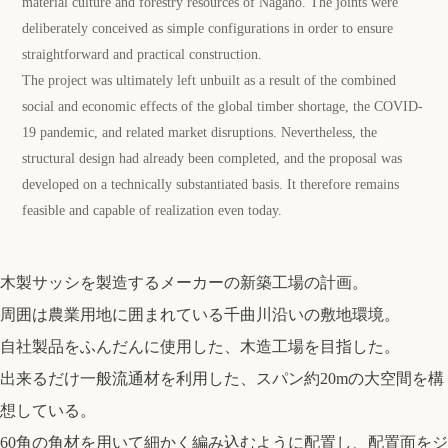
material culture and forestry resources of Nagano. The joints were
deliberately conceived as simple configurations in order to ensure
straightforward and practical construction.
The project was ultimately left unbuilt as a result of the combined
social and economic effects of the global timber shortage, the COVID-
19 pandemic, and related market disruptions. Nevertheless, the
structural design had already been completed, and the proposal was
developed on a technically substantiated basis. It therefore remains
feasible and capable of realization even today.
木製サッシを製造するメーカーの新築工場の計画。
周囲は農業用地に囲まれている千曲川沿いの敷地環境。
自社製品をふんだんに使用した、木造工場を目指した。
出来るだけ一般流通材を利用した、スパン約20mの大空間を構
想している。
60角の角材を用いて細かく編み込むように配置し、配置面をジ