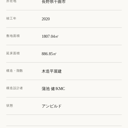
所在地
長野県千曲市
竣工年
2020
敷地面積
1807.04㎡
延床面積
886.85㎡
構造・階数
木造平屋建
構造設計者
蒲池 健/KMC
状態
アンビルド