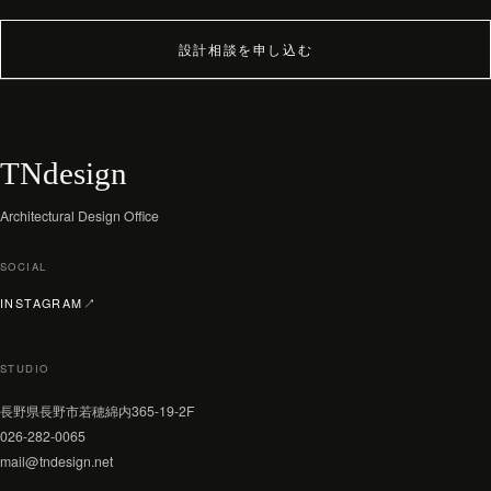
設計相談を申し込む
TNdesign
Architectural Design Office
SOCIAL
（新しいタブで開く）
INSTAGRAM
↗
STUDIO
長野県長野市若穂綿内365-19-2F
026-282-0065
mail@tndesign.net