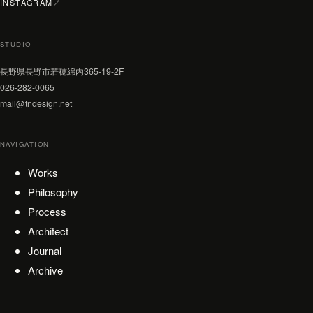
（新しいタブで開く）
INSTAGRAM
↗
STUDIO
長野県長野市若穂綿内365-19-2F
026-282-0065
mail@tndesign.net
NAVIGATION
Works
Philosophy
Process
Architect
Journal
Archive