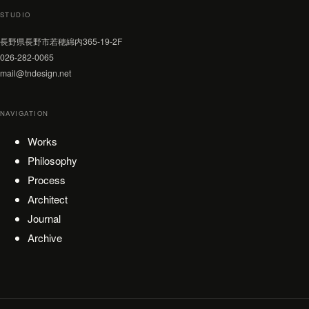
STUDIO
長野県長野市若穂綿内365-19-2F
026-282-0065
mail@tndesign.net
NAVIGATION
Works
Philosophy
Process
Architect
Journal
Archive