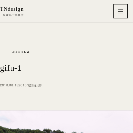
本文へ移動
TNdesign
メニ
一級建築士事務所
JOURNAL
gifu-1
2010.08.18
2010
/
建築行脚