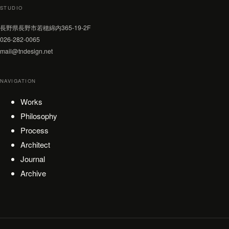
STUDIO
長野県長野市若穂綿内365-19-2F
026-282-0065
mail@tndesign.net
NAVIGATION
Works
Philosophy
Process
Architect
Journal
Archive