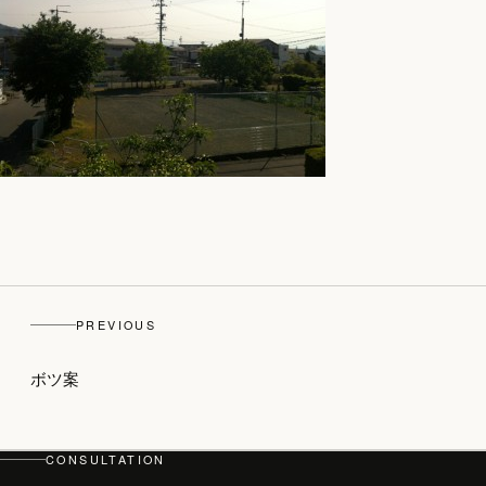
PREVIOUS
ボツ案
top
CONSULTATION