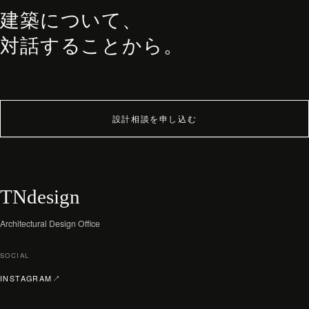
PHILOSOPHY・PROCESS
建築について、
ARCHITECT
対話することから。
WORKS
JOURNAL
archive
設計相談を申し込む
TNdesign
Architectural Design Office
SOCIAL
（新しいタブで開く）
INSTAGRAM
↗