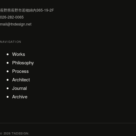
長野県長野市若穂綿内365-19-2F
026-282-0065
mail@tndesign.net
NAVIGATION
Works
Philosophy
Process
Architect
Journal
Archive
© 2026 TNDESIGN.