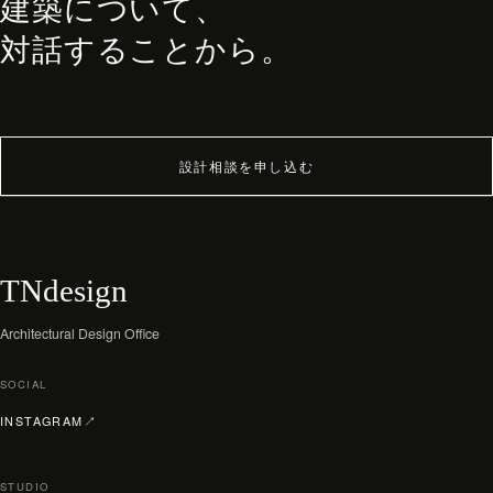
建築について、
対話することから。
設計相談を申し込む
TNdesign
Architectural Design Office
SOCIAL
（新しいタブで開く）
INSTAGRAM
↗
STUDIO