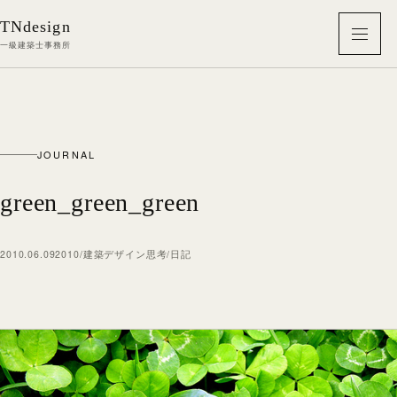
本文へ移動
TNdesign
メニ
一級建築士事務所
JOURNAL
green_green_green
2010.06.09
2010
/
建築デザイン思考
/
日記