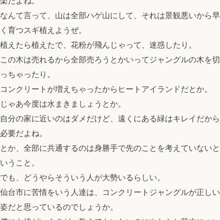
楽だよね。
なんて言って、山は全部ハゲ山にして、それは景観悪いから早
く育つスギ植えようぜ。
植えたら植えたで、花粉が飛んじゃって、迷惑したり。
この木は売れるから全部売ろうとかいってジャングルの木を切
っちゃったり。
コンクリートが増えちゃったからヒートアイランドだとか。
top
じゃあ今度は水まきましょうとか。
PHILOSOPHY・PROCESS
自分の家に近いのはダメだけど、遠くにある緑はキレイだから
ARCHITECT
必要だよね。
WORKS
とか、全部に共通するのは身勝手で先のことを考えていないと
JOURNAL
いうこと。
archive
でも、どうやらそういう人が大勢いるらしい。
仙台市に苦情をいう人達は、コンクリートジャングルが正しい
姿だと思っているのでしょうか。