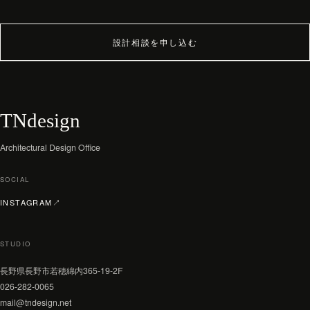
WORKS
JOURNAL
設計相談を申し込む
archive
TNdesign
Architectural Design Office
SOCIAL
（新しいタブで開く）
INSTAGRAM
↗
STUDIO
長野県長野市若穂綿内365-19-2F
026-282-0065
mail@tndesign.net