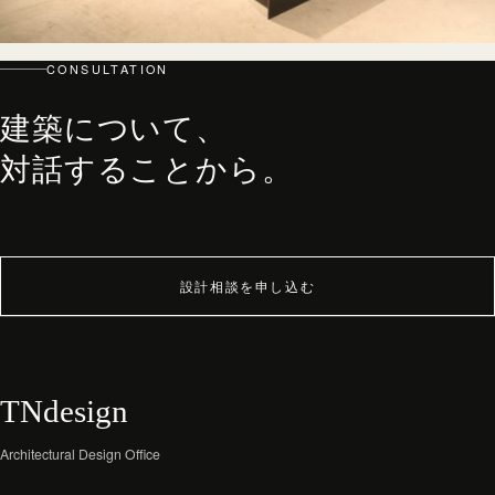
top
PHILOSOPHY・PROCESS
CONSULTATION
ARCHITECT
WORKS
建築について、
JOURNAL
対話することから。
archive
設計相談を申し込む
TNdesign
Architectural Design Office