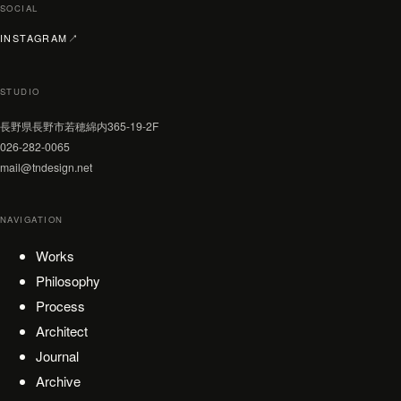
SOCIAL
（新しいタブで開く）
INSTAGRAM
↗
STUDIO
長野県長野市若穂綿内365-19-2F
026-282-0065
mail@tndesign.net
NAVIGATION
Works
Philosophy
Process
Architect
Journal
Archive