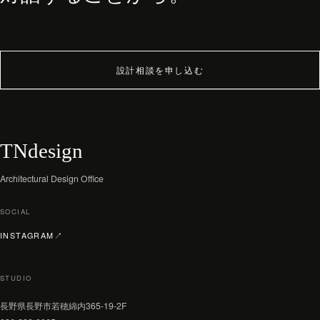
設計相談を申し込む
TNdesign
Architectural Design Office
SOCIAL
（新しいタブで開く）
INSTAGRAM
↗
STUDIO
長野県長野市若穂綿内365-19-2F