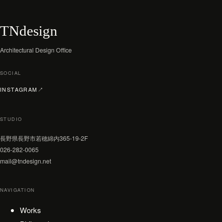
TNdesign
Architectural Design Office
SOCIAL
（新しいタブで開く）
INSTAGRAM
↗
STUDIO
長野県長野市若穂綿内365-19-2F
026-282-0065
mail@tndesign.net
NAVIGATION
Works